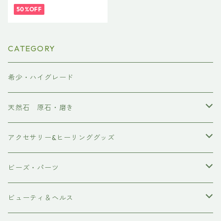
50%OFF
CATEGORY
希少・ハイグレード
天然石 原石・磨き
原石
アクセサリー&ヒーリンググッズ
ポイント
ブレスレット
ビーズ・パーツ
磨き
ネックレス・ペンダント
天然石ビーズ
ビューティ＆ヘルス