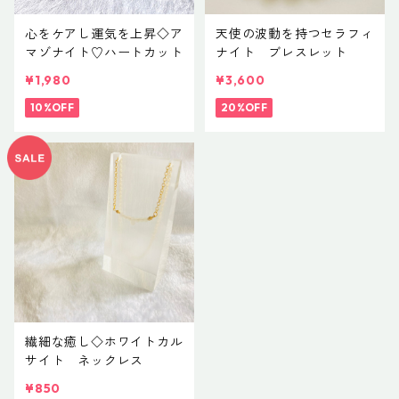
心をケアし運気を上昇◇ア
天使の波動を持つセラフィ
マゾナイト♡ハートカット
ナイト ブレスレット
¥1,980
¥3,600
10%OFF
20%OFF
繊細な癒し◇ホワイトカル
サイト ネックレス
¥850