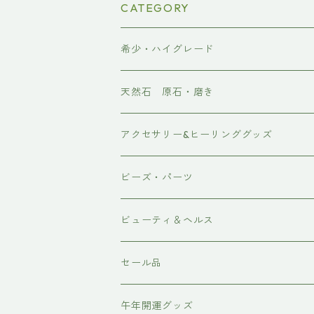
CATEGORY
希少・ハイグレード
天然石 原石・磨き
原石
アクセサリー&ヒーリンググッズ
ポイント
ブレスレット
ビーズ・パーツ
磨き
ネックレス・ペンダント
天然石ビーズ
ビューティ＆ヘルス
ピアス・イアリング
天使の羽シリーズ
ドテラ doTERRA
セール品
スピリチュアルグッズ
各種パーツ
テラヘルツ・ホルミシス
午年開運グッズ