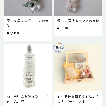
癒しを届けるグリーンの天
優しさ届けるピンクの天使
使
¥1,500
¥1,500
願いを叶える味方◇クリス
心も身体も空間も心地よく
タル文晶塔
☆ミニ浄化セット