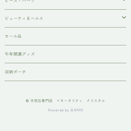
ポイント
ブレスレット
ビーズ・パーツ
磨き
ネックレス・ペンダント
天然石ビーズ
ビューティ＆ヘルス
ピアス・イアリング
天使の羽シリーズ
ドテラ doTERRA
セール品
スピリチュアルグッズ
各種パーツ
テラヘルツ・ホルミシス
午年開運グッズ
収納ポーチ
© 天然石専門店 イモータリティ クリスタル
Powered by