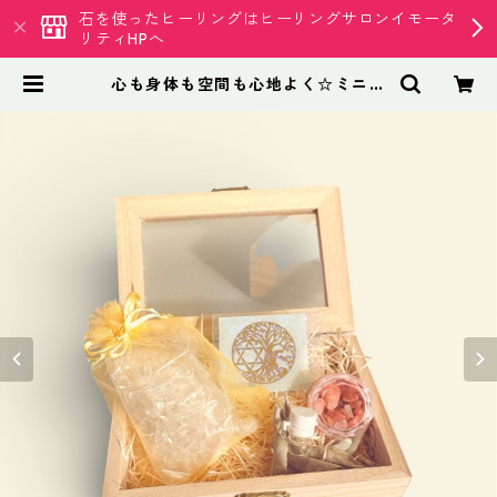
石を使ったヒーリングはヒーリングサロンイモータ
リティHPへ
心も身体も空間も心地よく☆ミニ浄
化セット | 天然石専門店 イモータ
リティ クリスタル