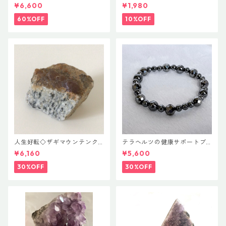
ロレアイト ポイント
ゾナイト♡ハートカット
¥6,600
¥1,980
60%OFF
10%OFF
人生好転◇ザギマウンテンク
テラヘルツの健康サポートブ
ォーツ
レス
¥6,160
¥5,600
30%OFF
30%OFF