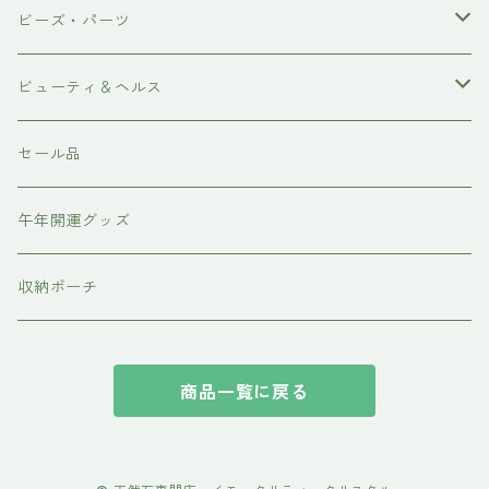
ポイント
ブレスレット
ビーズ・パーツ
磨き
ネックレス・ペンダント
天然石ビーズ
ビューティ＆ヘルス
ピアス・イアリング
天使の羽シリーズ
ドテラ doTERRA
セール品
スピリチュアルグッズ
各種パーツ
テラヘルツ・ホルミシス
午年開運グッズ
収納ポーチ
商品一覧に戻る