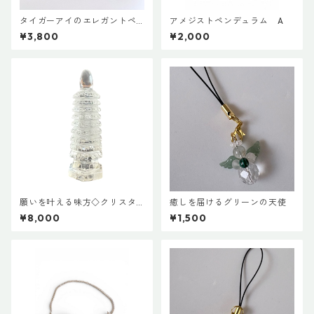
タイガーアイのエレガントペ
アメジストペンデュラム A
ンデュラム
¥3,800
¥2,000
願いを叶える味方◇クリスタ
癒しを届けるグリーンの天使
ル文晶塔
¥8,000
¥1,500