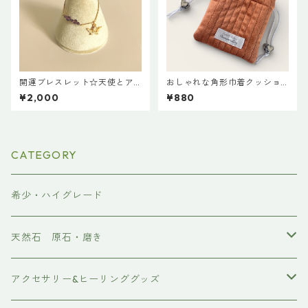
開運ブレスレット☆天使とア
おしゃれな角形巾着クッショ
メジスト
ンポーチ◇キャメル
¥2,000
¥880
CATEGORY
希少・ハイグレード
天然石 原石・磨き
原石
アクセサリー&ヒーリンググッズ