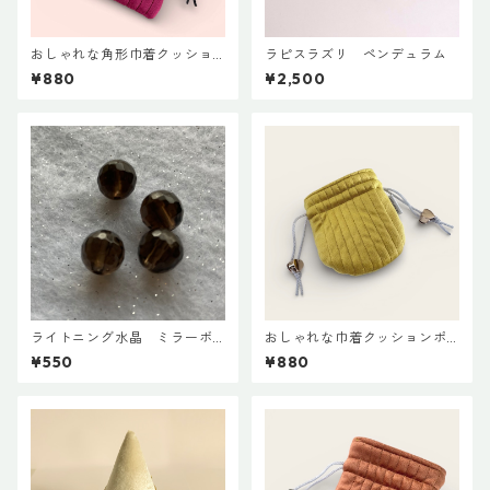
おしゃれな角形巾着クッショ
ラピスラズリ ペンデュラム
ンポーチ◇レッド
¥880
¥2,500
ライトニング水晶 ミラーボ
おしゃれな巾着クッションポ
ールカット７mm(４粒入)
ーチ♡イエロ＝
¥550
¥880