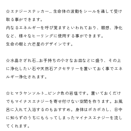
☆エナジーステッカー… 生命体の波動をシールを通して受け
取る事ができます。
内なるエネルギーを呼び覚ますといわれており、眼想、浄化
など、様々なヒーリングに使用する事ができます。
生命の樹と六芒星のデザインです。
☆水晶さざれ石…お手持ちの小さなお皿などに盛り、その上
に浄化したい石や天然石アクセサリーを置いておく事でエネ
ルギー浄化されます。
☆ヒマラヤンソルト…ピンク色の岩塩です。置いておくだけ
でもマイナスエナジーを寄せ付けない空間を作ります。お風
呂に入れて入浴するのもおすすめ。身体はポカポカし、日中
に知らずのうちにもらってしまったマイナスエナジーを流し
てくれます。