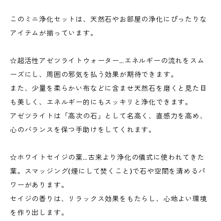
このミニ浄化セットは、天然石やお部屋の浄化にぴったりな
アイテムが揃っています。
☆超活性アゼツライトウォーター…エネルギーの流れをスム
ーズにし、周囲の邪気を払う効果が期待できます。
また、少量を柔らかい布などに含ませ天然石を磨くと見た目
も美しく、エネルギー的にもスッキリと浄化できます。
アゼツライトは「高次の石」として名高く、直感力を高め、
心のバランスを保つ手助けをしてくれます。
☆ホワイトセイジの葉…古来より浄化の儀式に使われてきた
葉。スマッジング(煙にして焚くこと)で石や空間を清めるパ
ワーがあります。
セイジの香りは、リラックス効果をもたらし、心地よい環境
を作り出します。