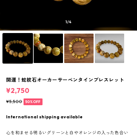
1
/4
開運！蛇紋石オーカーサーペンタインブレスレット
¥2,750
¥5,500
50%OFF
International shipping available
心を和ませる明るいグリーンと白やオレンジの入った色合い