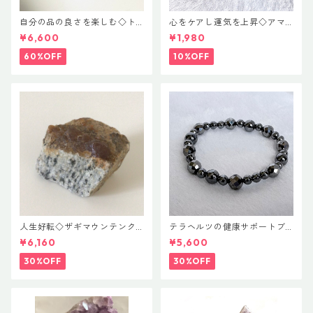
自分の品の良さを楽しむ◇ト
心をケアし運気を上昇◇アマ
ロレアイト ポイント
ゾナイト♡ハートカット
¥6,600
¥1,980
60%OFF
10%OFF
人生好転◇ザギマウンテンク
テラヘルツの健康サポートブ
ォーツ
レス
¥6,160
¥5,600
30%OFF
30%OFF