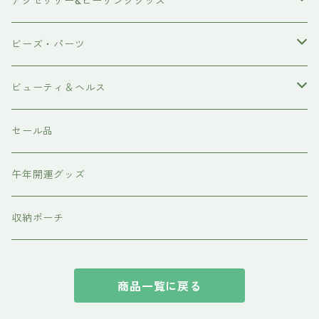
原石
アクセサリー&ヒーリンググッズ
ポイント
ブレスレット
ビーズ・パーツ
磨き
ネックレス・ペンダント
天然石ビーズ
ビューティ＆ヘルス
ピアス・イアリング
天使の羽シリーズ
ドテラ doTERRA
セール品
スピリチュアルグッズ
各種パーツ
テラヘルツ・ホルミシス
午年開運グッズ
収納ポーチ
商品一覧に戻る