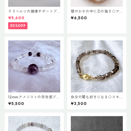
テラヘルツの健康サポートブ
穏やかさの中に芯の強さ◇ア
レス
クアマリンとルチルのブレス
¥5,600
¥6,500
レット
30%OFF
12mmアメジストの存在感ブレ
自分の闇も好きになる◇スモ
スレット
ーキークオーツブレスレット
¥5,500
¥3,500