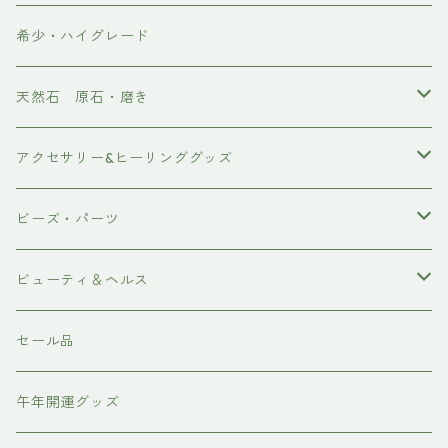
希少・ハイグレード
天然石 原石・磨き
原石
アクセサリー&ヒーリンググッズ
ポイント
ブレスレット
ビーズ・パーツ
磨き
ネックレス・ペンダント
天然石ビーズ
ビューティ＆ヘルス
ピアス・イアリング
天使の羽シリーズ
ドテラ doTERRA
セール品
スピリチュアルグッズ
各種パーツ
テラヘルツ・ホルミシス
午年開運グッズ