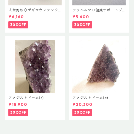
人生好転◇ザギマウンテンク
テラヘルツの健康サポートブ
ォーツ
レス
¥6,160
¥5,600
30%OFF
30%OFF
アメジストドーム(c)
アメジストドーム(e)
¥18,900
¥20,300
30%OFF
30%OFF