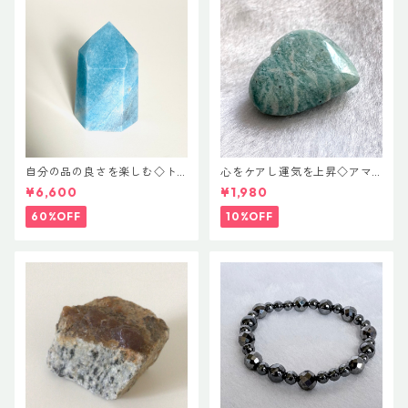
自分の品の良さを楽しむ◇ト
心をケアし運気を上昇◇アマ
ロレアイト ポイント
ゾナイト♡ハートカット
¥6,600
¥1,980
60%OFF
10%OFF