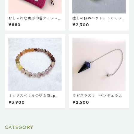
おしゃれな角形巾着クッショ
癒しの緑☘️ペリドットのミツ
ンポーチ◇レッド
バピアス
¥880
¥2,300
ミックスベリル◇やる気up系
ラピスラズリ ペンデュラム
ブレスレット
¥3,900
¥2,500
CATEGORY