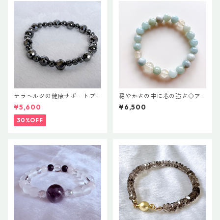
テラヘルツの健康サポートブ
穏やかさの中に芯の強さ◇ア
レス
クアマリンとルチルのブレス
¥5,600
¥6,500
レット
30%OFF