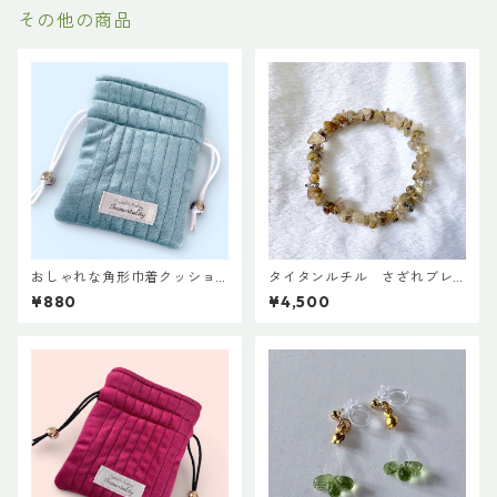
その他の商品
おしゃれな角形巾着クッショ
タイタンルチル さざれブレ
ンポーチ◇サックス
スレット 16cm
¥880
¥4,500