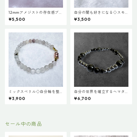
12mmアメジストの存在感ブレ
自分の闇も好きになる◇スモ
スレット
ーキークオーツブレスレット
¥5,500
¥3,500
ミックスベリル◇自分軸を整
自分の世界を確立するヘマタ
える系ブレスレット
イトのグラウンディングブレ
¥3,900
¥6,700
スレット 18cm
セール中の商品