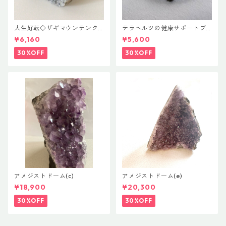
人生好転◇ザギマウンテンク
テラヘルツの健康サポートブ
ォーツ
レス
¥6,160
¥5,600
30%OFF
30%OFF
アメジストドーム(c)
アメジストドーム(e)
¥18,900
¥20,300
30%OFF
30%OFF