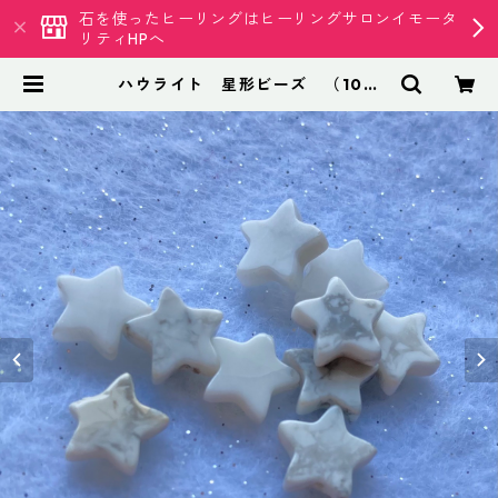
石を使ったヒーリングはヒーリングサロンイモータ
リティHPへ
ハウライト 星形ビーズ （10粒
入） | 天然石専門店 イモータリテ
ィ クリスタル