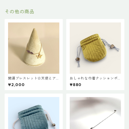
その他の商品
開運ブレスレット☆天使とア
おしゃれな巾着クッションポ
メジスト
ーチ♡イエロ＝
¥2,000
¥880