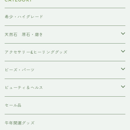
希少・ハイグレード
天然石 原石・磨き
原石
アクセサリー&ヒーリンググッズ
ポイント
ブレスレット
ビーズ・パーツ
磨き
ネックレス・ペンダント
天然石ビーズ
ビューティ＆ヘルス
ピアス・イアリング
天使の羽シリーズ
ドテラ doTERRA
セール品
スピリチュアルグッズ
各種パーツ
テラヘルツ・ホルミシス
午年開運グッズ