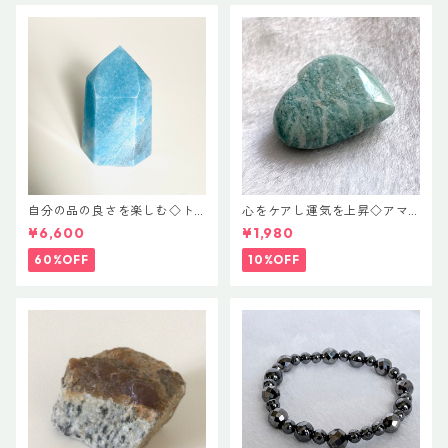
自分の品の良さを楽しむ◇ト
心をケアし運気を上昇◇アマ
ロレアイト ポイント
ゾナイト♡ハートカット
¥6,600
¥1,980
60%OFF
10%OFF