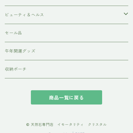
磨き
ネックレス・ペンダント
天然石ビーズ
ビューティ＆ヘルス
ピアス・イアリング
天使の羽シリーズ
ドテラ doTERRA
セール品
スピリチュアルグッズ
各種パーツ
テラヘルツ・ホルミシス
午年開運グッズ
収納ポーチ
商品一覧に戻る
© 天然石専門店 イモータリティ クリスタル