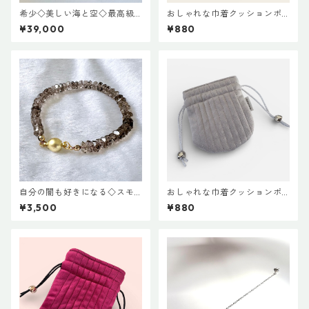
希少◇美しい海と空◇最高級
おしゃれな巾着クッションポ
ラリマー11mm玉
ーチ♡イエロ＝
¥39,000
¥880
自分の闇も好きになる◇スモ
おしゃれな巾着クッションポ
ーキークオーツブレスレット
ーチ♡シルバー
¥3,500
¥880