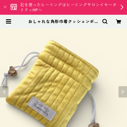
石を使ったヒーリングはヒーリングサロンイモータ
リティHPへ
おしゃれな角形巾着クッションポー
チ◇イエロー | 天然石専門店 イモ
ータリティ クリスタル