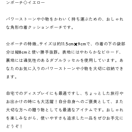
ンポーチ◇イエロー
パワーストーンや小物をかわいく持ち運ぶための、おしゃれ
な角形巾着クッションポーチです。
☆ポーチの特徴…サイズは約11.5cm✖️9cmで、巾着の下の袋部
分は縦8cmと使い勝手抜群。表地にはやわらかなビロード、
裏地には通気性のあるダブルラッセルを使用しています。あ
なたのお気に入りのパワーストーンや小物を大切に収納でき
ます。
自宅でのディスプレイにも最適ですし、ちょっとした旅行や
お出かけの時にも大活躍！自分自身へのご褒美として、また
大切な方への贈り物としても最適なアイテムです。おしゃれ
を楽しみながら、使いやすさも追求した一品をぜひお手元に
どうぞ！