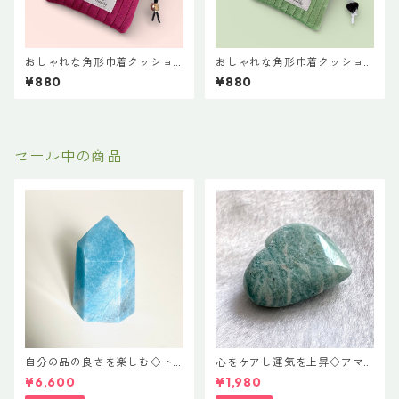
おしゃれな角形巾着クッショ
おしゃれな角形巾着クッショ
ンポーチ◇レッド
ンポーチ◇ライトグリーン
¥880
¥880
セール中の商品
自分の品の良さを楽しむ◇ト
心をケアし運気を上昇◇アマ
ロレアイト ポイント
ゾナイト♡ハートカット
¥6,600
¥1,980