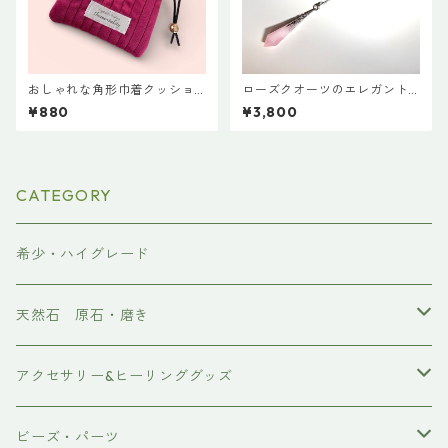
おしゃれな角形巾着クッショ
ローズクオーツのエレガント
ンポーチ◇レッド
ペンデュラム
¥880
¥3,800
CATEGORY
希少・ハイグレード
天然石 原石・磨き
原石
アクセサリー&ヒーリンググッズ
ポイント
ブレスレット
ビーズ・パーツ