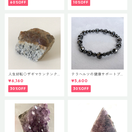
60%OFF
10%OFF
人生好転◇ザギマウンテンク
テラヘルツの健康サポートブ
ォーツ
レス
¥6,160
¥5,600
30%OFF
30%OFF