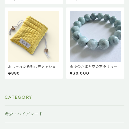
スレット 18cm
おしゃれな角形巾着クッショ
希少◇◇海と空の石ラリマー
ンポーチ◇イエロー
（ドミニカ産）12mm玉
¥880
¥30,000
CATEGORY
希少・ハイグレード