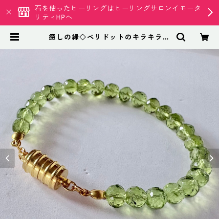
石を使ったヒーリングはヒーリングサロンイモータ
リティHPへ
癒しの緑◇ペリドットのキラキラブ
レスレット16cm | 天然石専門店
イモータリティ クリスタル