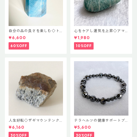
自分の品の良さを楽しむ◇ト
心をケアし運気を上昇◇アマ
ロレアイト ポイント
ゾナイト♡ハートカット
¥6,600
¥1,980
60%OFF
10%OFF
人生好転◇ザギマウンテンク
テラヘルツの健康サポートブ
ォーツ
レス
¥6,160
¥5,600
30%OFF
30%OFF