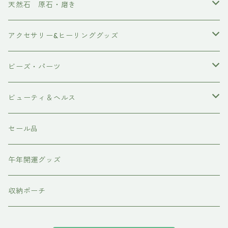
天然石 原石・磨き
原石
アクセサリー&ヒーリンググッズ
ポイント
ブレスレット
ビーズ・パーツ
磨き
ネックレス・ペンダント
天然石ビーズ
ビューティ＆ヘルス
ピアス・イアリング
天使の羽シリーズ
ドテラ doTERRA
セール品
スピリチュアルグッズ
各種パーツ
テラヘルツ・ホルミシス
午年開運グッズ
収納ポーチ