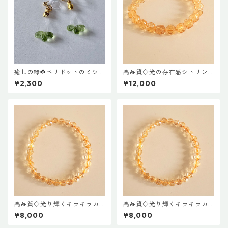
癒しの緑☘️ペリドットのミツ
高品質◇光の存在感シトリン
バピアス
ブレスレット(10mm玉)◇16c
¥2,300
¥12,000
m
高品質◇光り輝くキラキラカ
高品質◇光り輝くキラキラカ
ットシトリンブレスレット(6m
ットシトリンブレスレット(6m
¥8,000
¥8,000
m玉)◇15cm
m玉)◇16cm