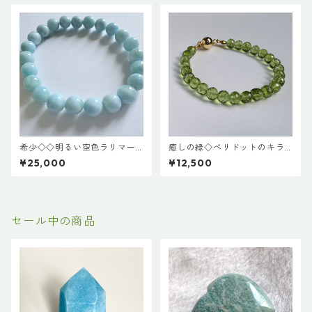
希少◇◇明るい空色ラリマー
癒しの緑◇ペリドットのキラ
（ドミニカ産）8mm玉
キラブレスレット15cm
¥25,000
¥12,500
セール中の商品