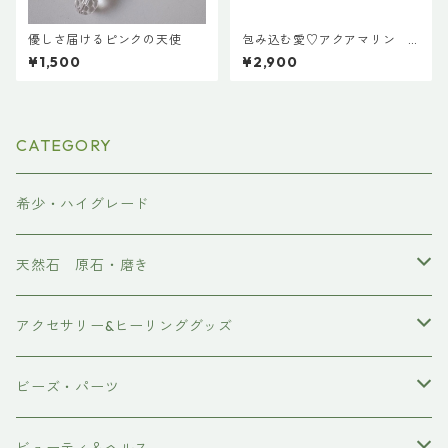
優しさ届けるピンクの天使
包み込む愛♡アクアマリン
ハートペンダント
¥1,500
¥2,900
CATEGORY
希少・ハイグレード
天然石 原石・磨き
原石
アクセサリー&ヒーリンググッズ
ポイント
ブレスレット
ビーズ・パーツ
磨き
ネックレス・ペンダント
天然石ビーズ