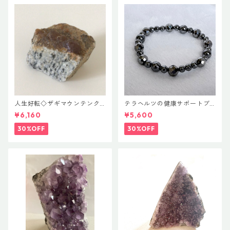
人生好転◇ザギマウンテンク
テラヘルツの健康サポートブ
ォーツ
レス
¥6,160
¥5,600
30%OFF
30%OFF