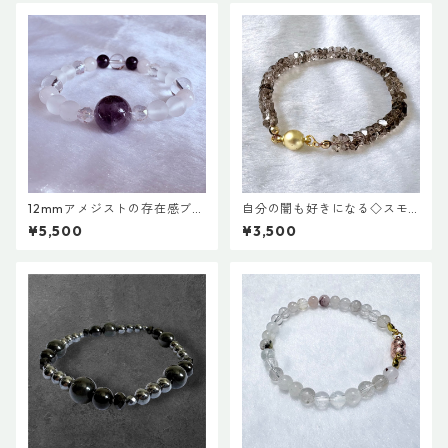
12mmアメジストの存在感ブレ
自分の闇も好きになる◇スモ
スレット
ーキークオーツブレスレット
¥5,500
¥3,500