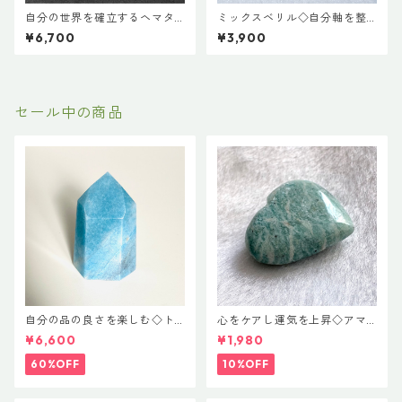
自分の世界を確立するヘマタ
ミックスベリル◇自分軸を整
イトのグラウンディングブレ
える系ブレスレット
¥6,700
¥3,900
スレット 18cm
セール中の商品
自分の品の良さを楽しむ◇ト
心をケアし運気を上昇◇アマ
ロレアイト ポイント
ゾナイト♡ハートカット
¥6,600
¥1,980
60%OFF
10%OFF