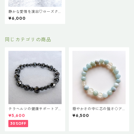
静かな愛情を演出♡ローズク
ォーツのマクラメブレス
¥6,000
同じカテゴリの商品
テラヘルツの健康サポートブ
穏やかさの中に芯の強さ◇ア
レス
クアマリンとルチルのブレス
¥5,600
¥6,500
レット
30%OFF