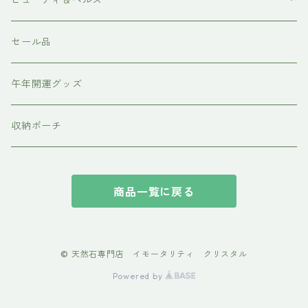
ビューティ＆ヘルス
ピアス・イアリング
天使の羽シリーズ
ドテラ doTERRA
セール品
スピリチュアルグッズ
各種パーツ
テラヘルツ・ホルミシス
午年開運グッズ
収納ポーチ
商品一覧に戻る
© 天然石専門店 イモータリティ クリスタル
Powered by