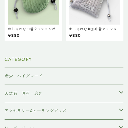
おしゃれな巾着クッションポ
おしゃれな角形巾着クッショ
ーチ♡ライトグリーン
ンポーチ◇シルバー
¥880
¥880
CATEGORY
希少・ハイグレード
天然石 原石・磨き
原石
アクセサリー&ヒーリンググッズ