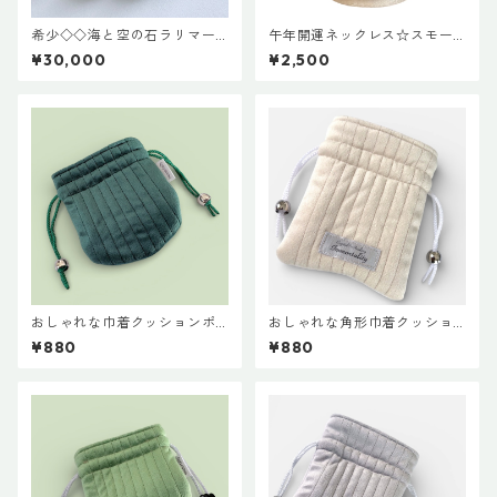
希少◇◇海と空の石ラリマー
午年開運ネックレス☆スモー
（ドミニカ産）12mm玉
キークオーツとホースシュー
¥30,000
¥2,500
おしゃれな巾着クッションポ
おしゃれな角形巾着クッショ
ーチ♡グリーン
ンポーチ◇オフホワイト
¥880
¥880