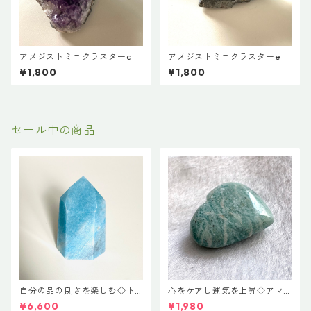
アメジストミニクラスターc
アメジストミニクラスターe
¥1,800
¥1,800
セール中の商品
自分の品の良さを楽しむ◇ト
心をケアし運気を上昇◇アマ
ロレアイト ポイント
ゾナイト♡ハートカット
¥6,600
¥1,980