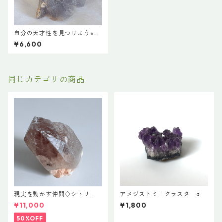
自分の天才性を見つけよう⭐︎フ
ローライト原石
¥6,600
同じカテゴリの商品
現実を動かす仲間◇シトリ
アメジストミニクラスターa
ン・カテドラル
¥11,000
¥1,800
50%OFF