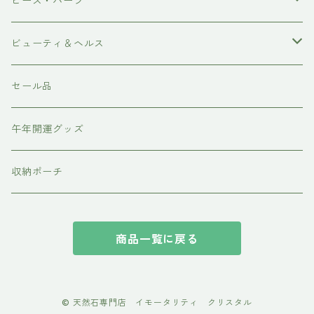
ポイント
ブレスレット
ビーズ・パーツ
磨き
ネックレス・ペンダント
天然石ビーズ
ビューティ＆ヘルス
ピアス・イアリング
天使の羽シリーズ
ドテラ doTERRA
セール品
スピリチュアルグッズ
各種パーツ
テラヘルツ・ホルミシス
午年開運グッズ
収納ポーチ
商品一覧に戻る
© 天然石専門店 イモータリティ クリスタル