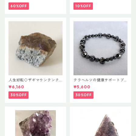
60%OFF
10%OFF
人生好転◇ザギマウンテンク
テラヘルツの健康サポートブ
ォーツ
レス
¥6,160
¥5,600
30%OFF
30%OFF