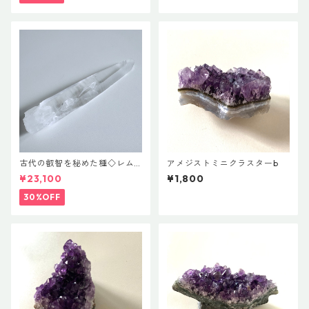
古代の叡智を秘めた種◇レム
アメジストミニクラスターb
リアンシードクリスタル(ブラ
¥23,100
¥1,800
ジル産）
30%OFF